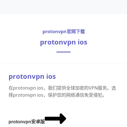
protonvpn官网下载
protonvpn ios
protonvpn ios
在protonvpn ios，我们提供全球加密的VPN服务。选
择protonvpn ios，保护您的网络通信免受侵犯。
protonvpn安卓版