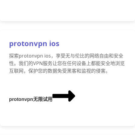
protonvpn ios
探索protonvpn ios，享受无与伦比的网络自由和安全
性。我们的VPN服务让您在任何设备上都能安全地浏览
互联网，保护您的数据免受黑客和监视的侵害。
protonvpn无限试用