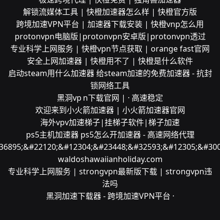
解锁流媒体工具 | 快橙加速器怎么样 | 快橙官方版
跨境加速VPN平台 | 加速器下载安装 | 快橙vnp怎么用
protonvpn电脑版|protonvpn安卓版|protonvpn透过
专业科学上网服务 | 快橙vpn节点获取 | orange fast官网
安全上网加速器 | 快橙用不了 | 快橙是什么软件
启动steam用什么加速器 给steam加速的免费加速器 - 抗封
锁网络工具
黑洞vp n下载官网 | · 高速稳定
欢迎来到小火箭加速器 | 小火箭加速器官网
海外vpv加速梯子|挂梯子软件|梯子加速
ps5主机加速器 ps5怎么开加速器 - 高速网络代理
36895;&#22120;&#12304;&#23448;&#32593;&#12305;&#300
waldoshawaiianholiday.com
专业科学上网服务 | strongvpn最新版下载 | strongvpn违
法吗
黑洞加速下载器 - 跨境加速VPN平台 ·