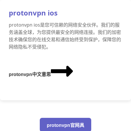
protonvpn ios
protonvpn ios是您可信赖的网络安全伙伴。我们的服
务涵盖全球，为您提供最安全的网络连接。我们的加密
技术确保您的在线交易和通信始终受到保护，保障您的
网络隐私不受侵犯。
protonvpn中文意思
protonvpn官网具