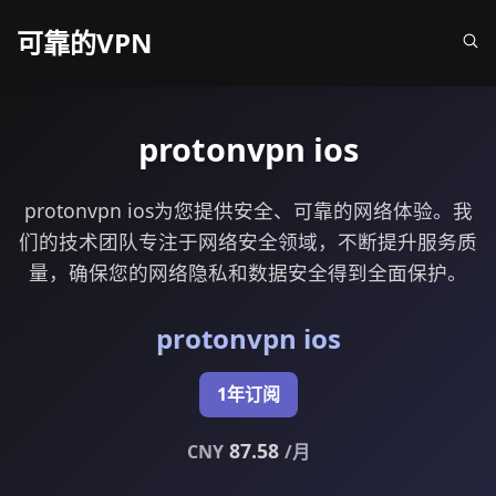
可靠的VPN
protonvpn ios
protonvpn ios为您提供安全、可靠的网络体验。我
们的技术团队专注于网络安全领域，不断提升服务质
量，确保您的网络隐私和数据安全得到全面保护。
protonvpn ios
1年订阅
87.58
CNY
/月