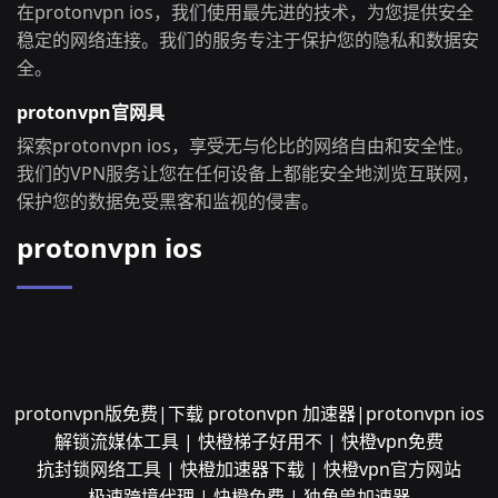
在protonvpn ios，我们使用最先进的技术，为您提供安全
稳定的网络连接。我们的服务专注于保护您的隐私和数据安
全。
protonvpn官网具
探索protonvpn ios，享受无与伦比的网络自由和安全性。
我们的VPN服务让您在任何设备上都能安全地浏览互联网，
保护您的数据免受黑客和监视的侵害。
protonvpn ios
protonvpn版免费|下载 protonvpn 加速器|protonvpn ios
解锁流媒体工具 | 快橙梯子好用不 | 快橙vpn免费
抗封锁网络工具 | 快橙加速器下载 | 快橙vpn官方网站
极速跨境代理 | 快橙免费 | 独角兽加速器